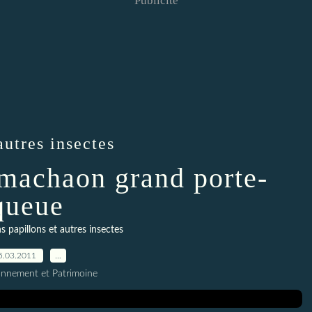
Publicité
autres insectes
 machaon grand porte-
queue
s papillons et autres insectes
5.03.2011
…
onnement et Patrimoine