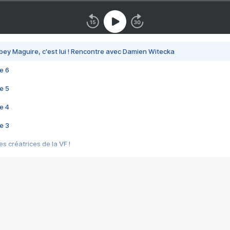
bey Maguire, c'est lui ! Rencontre avec Damien Witecka
e 6
e 5
e 4
e 3
s créatrices de la VF !
e 2
e 1
e Mektoub My Love arrive enfin ! Rencontre avec Shaïn Boumedine et Sal
i : après Toni en famille