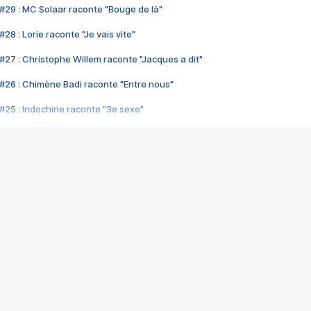
#29 : MC Solaar raconte "Bouge de là"
28 : Lorie raconte "Je vais vite"
#27 : Christophe Willem raconte "Jacques a dit"
#26 : Chimène Badi raconte "Entre nous"
#25 : Indochine raconte "3e sexe"
#24 : Zaho raconte "C'est chelou"
#23 : Patrick Bruel raconte "Au café des délices"
#22 : Kyo raconte "Le chemin"
#21 : Nolwenn Leroy raconte "Cassé"
#20 : Patrick Hernandez raconte "Born to be alive"
#19 : Lorie raconte "Près de moi"
#18 : Michael Jones raconte "A nos actes manqués" (avec Jean-Jacque
#17 : Khaled raconte "Aïcha"