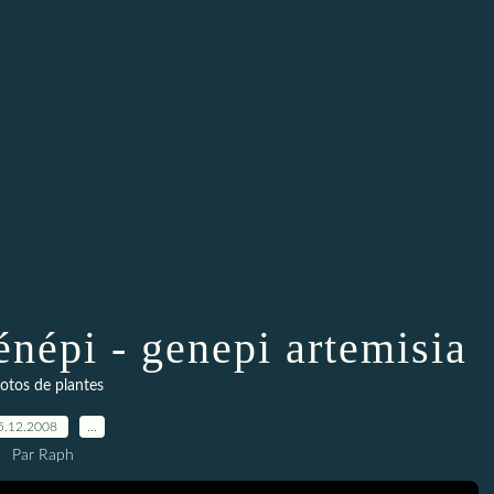
énépi - genepi artemisia
otos de plantes
5.12.2008
…
Par Raph