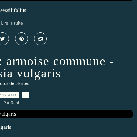
 sessilifolius
Lire la suite
 : armoise commune -
sia vulgaris
otos de plantes
5.12.2008
…
Par Raph
lgaris