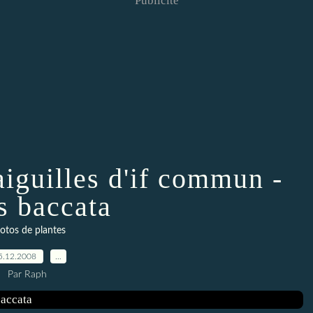
Publicité
aiguilles d'if commun -
s baccata
otos de plantes
5.12.2008
…
Par Raph