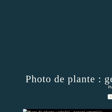
Photo de plante : g
Ph
2