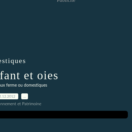
Publicité
stiques
fant et oies
aux ferme ou domestiques
2.12.2012
…
onnement et Patrimoine