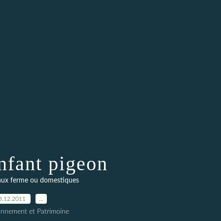
nfant pigeon
aux ferme ou domestiques
3.12.2011
…
onnement et Patrimoine