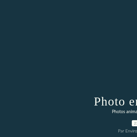
Photo e
Photos anim
2
Par Envir