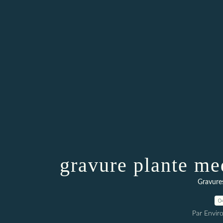
gravure plante med
Gravures
0
Par Envir