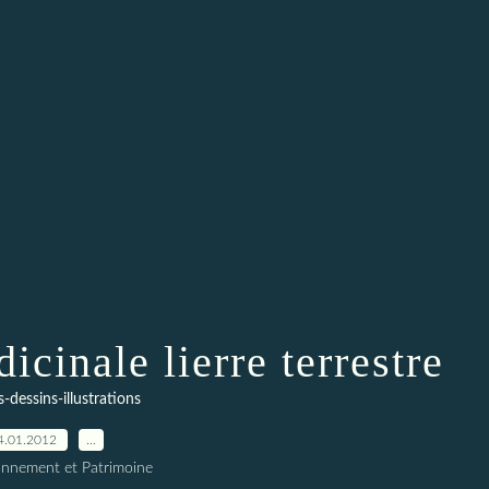
icinale lierre terrestre
-dessins-illustrations
4.01.2012
…
onnement et Patrimoine