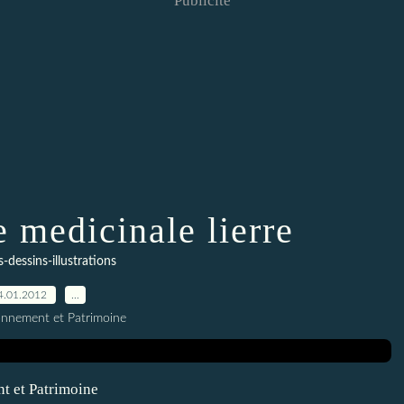
Publicité
e medicinale lierre
-dessins-illustrations
4.01.2012
…
onnement et Patrimoine
nt et Patrimoine