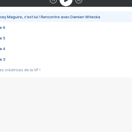
bey Maguire, c'est lui ! Rencontre avec Damien Witecka
e 6
e 5
e 4
e 3
s créatrices de la VF !
e 2
e 1
e Mektoub My Love arrive enfin ! Rencontre avec Shaïn Boumedine et Sal
i : après Toni en famille
elle réalise le bouleversant Dites lui que je l'aime