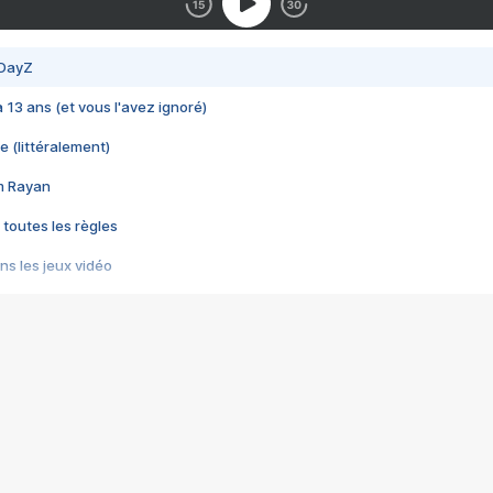
 DayZ
 a 13 ans (et vous l'avez ignoré)
e (littéralement)
im Rayan
 toutes les règles
s les jeux vidéo
us choquant de Rockstar ? - Le scandale BULLY
e plus moche de Steam
du RÊVE tourne au CAUCHEMAR
pendant 8 heures
it… à tort