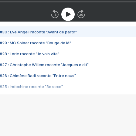
#30 : Eve Angeli raconte "Avant de partir"
#29 : MC Solaar raconte "Bouge de là"
28 : Lorie raconte "Je vais vite"
#27 : Christophe Willem raconte "Jacques a dit"
#26 : Chimène Badi raconte "Entre nous"
#25 : Indochine raconte "3e sexe"
#24 : Zaho raconte "C'est chelou"
#23 : Patrick Bruel raconte "Au café des délices"
#22 : Kyo raconte "Le chemin"
#21 : Nolwenn Leroy raconte "Cassé"