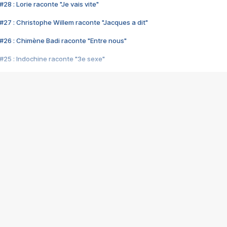
28 : Lorie raconte "Je vais vite"
#27 : Christophe Willem raconte "Jacques a dit"
#26 : Chimène Badi raconte "Entre nous"
#25 : Indochine raconte "3e sexe"
#24 : Zaho raconte "C'est chelou"
#23 : Patrick Bruel raconte "Au café des délices"
#22 : Kyo raconte "Le chemin"
#21 : Nolwenn Leroy raconte "Cassé"
#20 : Patrick Hernandez raconte "Born to be alive"
#19 : Lorie raconte "Près de moi"
#18 : Michael Jones raconte "A nos actes manqués" (avec Jean-Jacque
#17 : Khaled raconte "Aïcha"
#16 : Corneille raconte "Parce qu'on vient de loin"