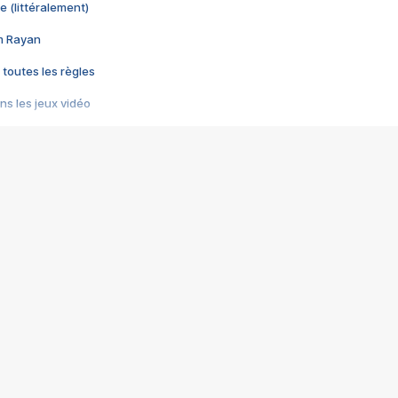
e (littéralement)
im Rayan
 toutes les règles
s les jeux vidéo
us choquant de Rockstar ? - Le scandale BULLY
e plus moche de Steam
du RÊVE tourne au CAUCHEMAR
pendant 8 heures
it… à tort
umiliés par un jeu vidéo
ire - Final Fantasy 8
ti un empire - Age of Empires
story DOFUS