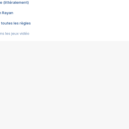
e (littéralement)
im Rayan
 toutes les règles
s les jeux vidéo
us choquant de Rockstar ? - Le scandale BULLY
e plus moche de Steam
du RÊVE tourne au CAUCHEMAR
pendant 8 heures
it… à tort
umiliés par un jeu vidéo
ire - Final Fantasy 8
ti un empire - Age of Empires
story DOFUS