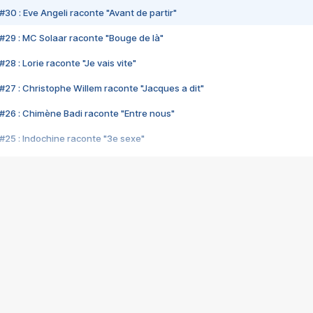
#30 : Eve Angeli raconte "Avant de partir"
#29 : MC Solaar raconte "Bouge de là"
28 : Lorie raconte "Je vais vite"
#27 : Christophe Willem raconte "Jacques a dit"
#26 : Chimène Badi raconte "Entre nous"
#25 : Indochine raconte "3e sexe"
#24 : Zaho raconte "C'est chelou"
#23 : Patrick Bruel raconte "Au café des délices"
#22 : Kyo raconte "Le chemin"
#21 : Nolwenn Leroy raconte "Cassé"
#20 : Patrick Hernandez raconte "Born to be alive"
#19 : Lorie raconte "Près de moi"