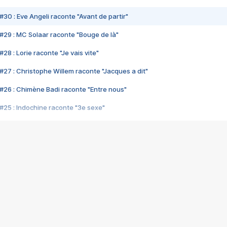
#30 : Eve Angeli raconte "Avant de partir"
#29 : MC Solaar raconte "Bouge de là"
28 : Lorie raconte "Je vais vite"
#27 : Christophe Willem raconte "Jacques a dit"
#26 : Chimène Badi raconte "Entre nous"
#25 : Indochine raconte "3e sexe"
#24 : Zaho raconte "C'est chelou"
#23 : Patrick Bruel raconte "Au café des délices"
#22 : Kyo raconte "Le chemin"
#21 : Nolwenn Leroy raconte "Cassé"
#20 : Patrick Hernandez raconte "Born to be alive"
#19 : Lorie raconte "Près de moi"