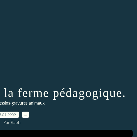
à la ferme pédagogique.
essins-gravures animaux
6.01.2009
…
Par Raph