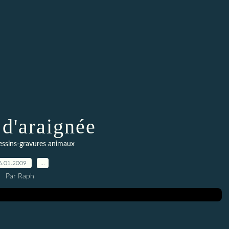
 d'araignée
essins-gravures animaux
6.01.2009
…
Par Raph