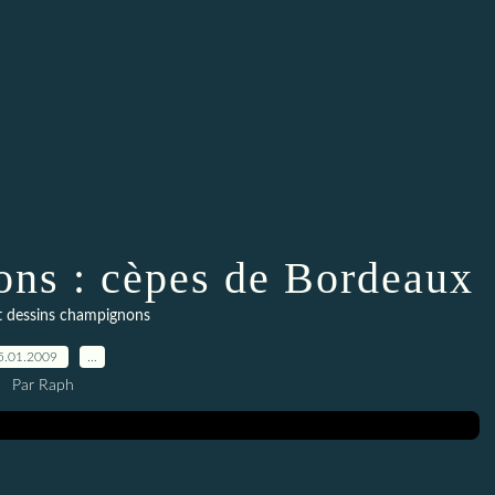
ns : cèpes de Bordeaux
t dessins champignons
5.01.2009
…
Par Raph