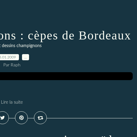
ns : cèpes de Bordeaux
t dessins champignons
5.01.2009
…
Par Raph
Lire la suite