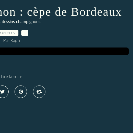
on : cèpe de Bordeaux
t dessins champignons
5.01.2009
…
Par Raph
Lire la suite