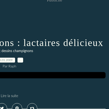
Publicité
ns : lactaires délicieux
t dessins champignons
5.01.2009
…
Par Raph
Lire la suite