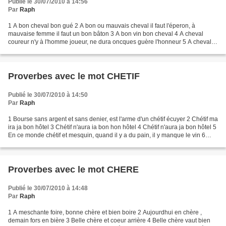
Publié le 30/07/2010 à 14:56
Par
Raph
1 A bon cheval bon gué 2 A bon ou mauvais cheval il faut l'éperon, à
mauvaise femme il faut un bon bâton 3 A bon vin bon cheval 4 A cheval
coureur n'y à l'homme joueur, ne dura oncques guère l'honneur 5 A cheval
donné ne faut point regarder en la gueule...
Proverbes avec le mot CHETIF
Publié le 30/07/2010 à 14:50
Par
Raph
1 Bourse sans argent et sans denier, est l'arme d'un chétif écuyer 2 Chétif ma
ira ja bon hôtel 3 Chétif n'aura ia bon hon hôtel 4 Chétif n'aura ja bon hôtel 5
En ce monde chétif et mesquin, quand il y a du pain, il y manque le vin 6
Grosse vache, veau...
Proverbes avec le mot CHERE
Publié le 30/07/2010 à 14:48
Par
Raph
1 A meschante foire, bonne chère et bien boire 2 Aujourdhui en chère ,
demain fors en bière 3 Belle chère et coeur arrière 4 Belle chère vaut bien