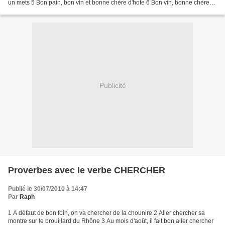
un mets 5 Bon pain, bon vin et bonne chère d'hote 6 Bon vin, bonne chère
chassent la médecine en l'air 7...
Publicité
Proverbes avec le verbe CHERCHER
Publié le 30/07/2010 à 14:47
Par
Raph
1 A défaut de bon foin, on va chercher de la chounire 2 Aller chercher sa
montre sur le brouillard du Rhône 3 Au mois d'août, il fait bon aller chercher