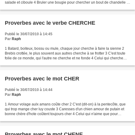
salade et ciboule 4 Bruler une bougie pour chercher un bout de chandelle 5
Ce n'est pas encore la...
Proverbes avec le verbe CHERCHE
Publié le 30/07/2010 à 14:45
Par
Raph
1 Batard, boiteux, bossu ou mule, chaque jour cherche à faire la sienne 2
Brebis crottée, le plus souvent aux autres cherche à se frotter 3 C'est toute
folie de ce monde, qui l'autre ne cherche et ne fonde 4 Celui qui cherche
une rose, trouve souvent...
Proverbes avec le mot CHER
Publié le 30/07/2010 à 14:44
Par
Raph
1 Amour volage aulx amans coûte cher 2 C'est (dit-on) à la pentecôte, que
qui trop mange cher luy couste 3 Caresses d'un chien amour de putain et
bonne chère d'hote coûtent toujours cher 4 Celui qui n'aime que pour
mâcher, n'estime point ton ami cher...
Proverbes avec le mot CHENE