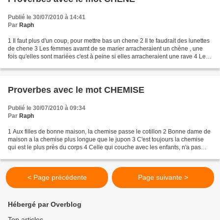
Publié le 30/07/2010 à 14:41
Par
Raph
1 Il faut plus d'un coup, pour mettre bas un chene 2 Il te faudrait des lunettes
de chene 3 Les femmes avamt de se marier arracheraient un chène , une
fois qu'elles sont mariées c'est à peine si elles arracheraient une rave 4 Les
femmmes avant de se marier...
Proverbes avec le mot CHEMISE
Publié le 30/07/2010 à 09:34
Par
Raph
1 Aux filles de bonne maison, la chemise passe le cotillon 2 Bonne dame de
maison a la chemise plus longue que le jupon 3 C'est toujours la chemise
qui est le plus près du corps 4 Celle qui couche avec les enfants, n'a pas
toujours sa chemise nette, quand...
< Page précédente
Page suivante >
Hébergé par Overblog
Top articles