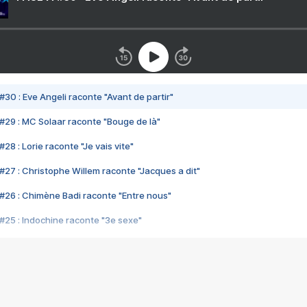
#30 : Eve Angeli raconte "Avant de partir"
#29 : MC Solaar raconte "Bouge de là"
28 : Lorie raconte "Je vais vite"
#27 : Christophe Willem raconte "Jacques a dit"
#26 : Chimène Badi raconte "Entre nous"
#25 : Indochine raconte "3e sexe"
#24 : Zaho raconte "C'est chelou"
#23 : Patrick Bruel raconte "Au café des délices"
#22 : Kyo raconte "Le chemin"