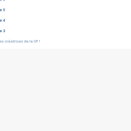
e 5
e 4
e 3
s créatrices de la VF !
e 2
e 1
e Mektoub My Love arrive enfin ! Rencontre avec Shaïn Boumedine et Sal
i : après Toni en famille
elle réalise le bouleversant Dites lui que je l'aime
ais ! Rencontre autour de Vie privée de Rebecca Zlotowski
 de Marguerite, Grave... Rencontre avec Ella Rumpf
 Les Rêveurs, un film intime sur la santé mentale