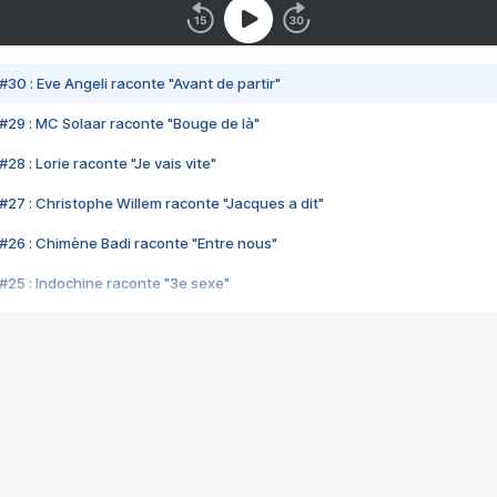
#30 : Eve Angeli raconte "Avant de partir"
#29 : MC Solaar raconte "Bouge de là"
28 : Lorie raconte "Je vais vite"
#27 : Christophe Willem raconte "Jacques a dit"
#26 : Chimène Badi raconte "Entre nous"
#25 : Indochine raconte "3e sexe"
#24 : Zaho raconte "C'est chelou"
#23 : Patrick Bruel raconte "Au café des délices"
#22 : Kyo raconte "Le chemin"
#21 : Nolwenn Leroy raconte "Cassé"
#20 : Patrick Hernandez raconte "Born to be alive"