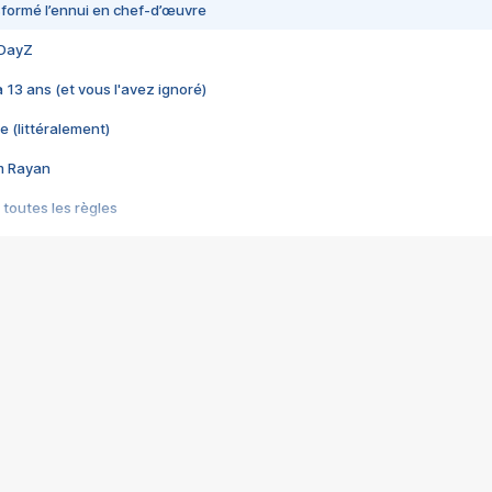
nsformé l’ennui en chef-d’œuvre
 DayZ
 a 13 ans (et vous l'avez ignoré)
e (littéralement)
im Rayan
 toutes les règles
s les jeux vidéo
us choquant de Rockstar ? - Le scandale BULLY
e plus moche de Steam
du RÊVE tourne au CAUCHEMAR
pendant 8 heures
it… à tort
umiliés par un jeu vidéo