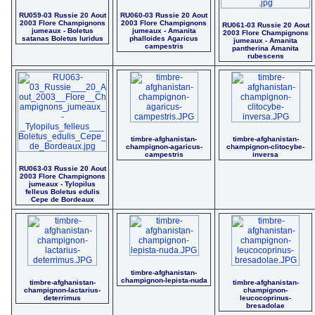
RU059-03 Russie 20 Aout
RU060-03 Russie 20 Aout
2003 Flore Champignons
2003 Flore Champignons
RU061-03 Russie 20 Aout
jumeaux - Boletus
jumeaux - Amanita
2003 Flore Champignons
satanas Boletus luridus
phalloides Agaricus
jumeaux - Amanita
campestris
pantherina Amanita
rubescens
timbre-afghanistan-
timbre-afghanistan-
champignon-agaricus-
champignon-clitocybe-
campestris
inversa
RU063-03 Russie 20 Aout
2003 Flore Champignons
jumeaux - Tylopilus
felleus Boletus edulis
Cepe de Bordeaux
timbre-afghanistan-
champignon-lepista-nuda
timbre-afghanistan-
timbre-afghanistan-
champignon-lactarius-
champignon-
deterrimus
leucocoprinus-
bresadolae