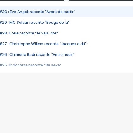
#30 : Eve Angeli raconte "Avant de partir"
#29 : MC Solaar raconte "Bouge de là"
28 : Lorie raconte "Je vais vite"
#27 : Christophe Willem raconte "Jacques a dit"
#26 : Chimène Badi raconte "Entre nous"
#25 : Indochine raconte "3e sexe"
#24 : Zaho raconte "C'est chelou"
#23 : Patrick Bruel raconte "Au café des délices"
#22 : Kyo raconte "Le chemin"
#21 : Nolwenn Leroy raconte "Cassé"
#20 : Patrick Hernandez raconte "Born to be alive"
#19 : Lorie raconte "Près de moi"