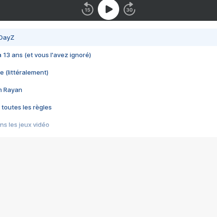
 DayZ
 a 13 ans (et vous l'avez ignoré)
e (littéralement)
im Rayan
 toutes les règles
s les jeux vidéo
us choquant de Rockstar ? - Le scandale BULLY
e plus moche de Steam
du RÊVE tourne au CAUCHEMAR
pendant 8 heures
it… à tort