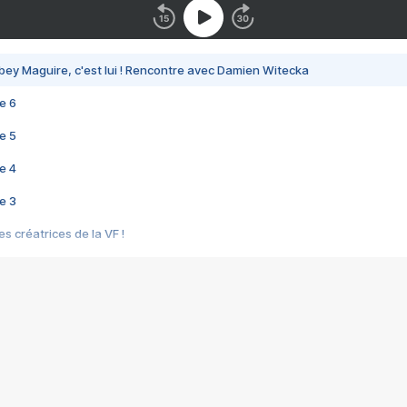
bey Maguire, c'est lui ! Rencontre avec Damien Witecka
e 6
e 5
e 4
e 3
s créatrices de la VF !
e 2
e 1
e Mektoub My Love arrive enfin ! Rencontre avec Shaïn Boumedine et Sal
i : après Toni en famille
elle réalise le bouleversant Dites lui que je l'aime