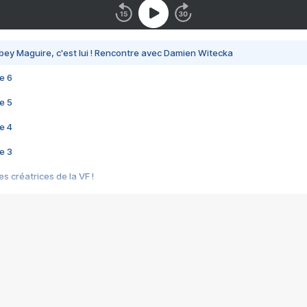
bey Maguire, c'est lui ! Rencontre avec Damien Witecka
e 6
e 5
e 4
e 3
s créatrices de la VF !
e 2
e 1
e Mektoub My Love arrive enfin ! Rencontre avec Shaïn Boumedine et Sal
i : après Toni en famille
elle réalise le bouleversant Dites lui que je l'aime