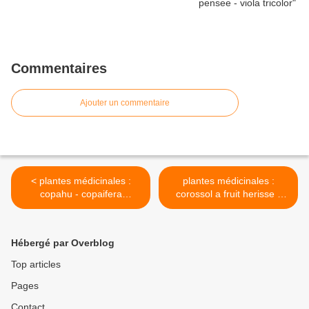
Commentaires
Ajouter un commentaire
< plantes médicinales :
plantes médicinales :
copahu - copaifera
corossol a fruit herisse -
officinalis
anona muricata >
Hébergé par Overblog
Top articles
Pages
Contact