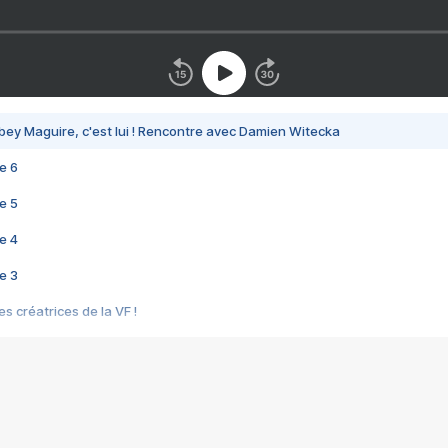
bey Maguire, c'est lui ! Rencontre avec Damien Witecka
e 6
e 5
e 4
e 3
s créatrices de la VF !
e 2
e 1
e Mektoub My Love arrive enfin ! Rencontre avec Shaïn Boumedine et Sal