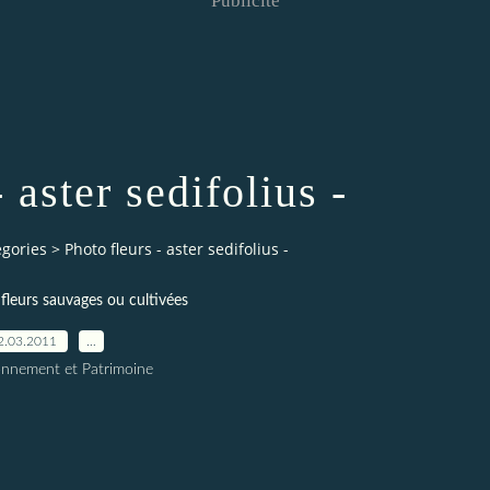
Publicité
 aster sedifolius -
egories
>
Photo fleurs - aster sedifolius -
fleurs sauvages ou cultivées
2.03.2011
…
onnement et Patrimoine