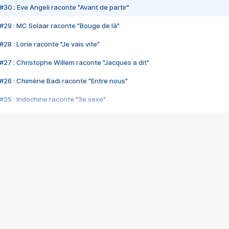
#30 : Eve Angeli raconte "Avant de partir"
#29 : MC Solaar raconte "Bouge de là"
28 : Lorie raconte "Je vais vite"
#27 : Christophe Willem raconte "Jacques a dit"
#26 : Chimène Badi raconte "Entre nous"
#25 : Indochine raconte "3e sexe"
#24 : Zaho raconte "C'est chelou"
#23 : Patrick Bruel raconte "Au café des délices"
#22 : Kyo raconte "Le chemin"
#21 : Nolwenn Leroy raconte "Cassé"
#20 : Patrick Hernandez raconte "Born to be alive"
#19 : Lorie raconte "Près de moi"
#18 : Michael Jones raconte "A nos actes manqués" (avec Jean-Jacque