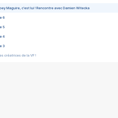
bey Maguire, c'est lui ! Rencontre avec Damien Witecka
e 6
e 5
e 4
e 3
s créatrices de la VF !
e 2
e 1
e Mektoub My Love arrive enfin ! Rencontre avec Shaïn Boumedine et Sal
i : après Toni en famille
elle réalise le bouleversant Dites lui que je l'aime
ais ! Rencontre autour de Vie privée de Rebecca Zlotowski