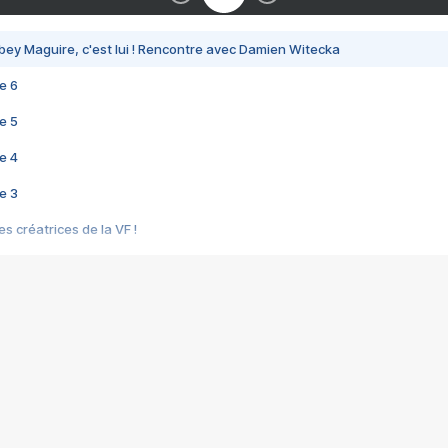
bey Maguire, c'est lui ! Rencontre avec Damien Witecka
e 6
e 5
e 4
e 3
s créatrices de la VF !
e 2
e 1
e Mektoub My Love arrive enfin ! Rencontre avec Shaïn Boumedine et Sal
i : après Toni en famille
elle réalise le bouleversant Dites lui que je l'aime
ais ! Rencontre autour de Vie privée de Rebecca Zlotowski