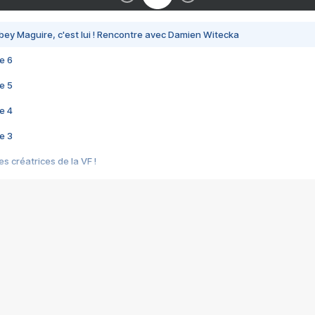
bey Maguire, c'est lui ! Rencontre avec Damien Witecka
e 6
e 5
e 4
e 3
s créatrices de la VF !
e 2
e 1
e Mektoub My Love arrive enfin ! Rencontre avec Shaïn Boumedine et Sal
i : après Toni en famille
elle réalise le bouleversant Dites lui que je l'aime
ais ! Rencontre autour de Vie privée de Rebecca Zlotowski