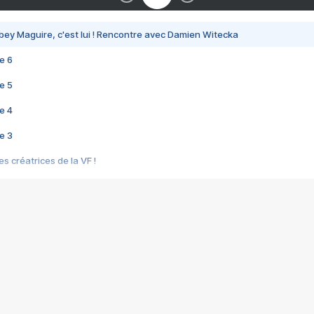
bey Maguire, c'est lui ! Rencontre avec Damien Witecka
e 6
e 5
e 4
e 3
s créatrices de la VF !
e 2
e 1
e Mektoub My Love arrive enfin ! Rencontre avec Shaïn Boumedine et Sal
i : après Toni en famille
elle réalise le bouleversant Dites lui que je l'aime
ais ! Rencontre autour de Vie privée de Rebecca Zlotowski