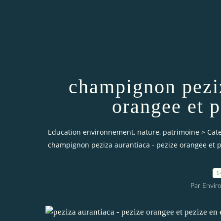
champignon peziz
orangee et 
Education environnement, nature, patrimoine
>
Cat
champignon peziza aurantiaca - pezize orangee et 
1
Par Envir