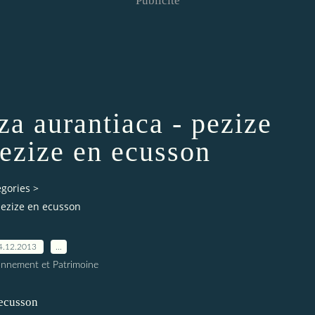
Publicité
a aurantiaca - pezize
pezize en ecusson
egories
>
pezize en ecusson
4.12.2013
…
onnement et Patrimoine