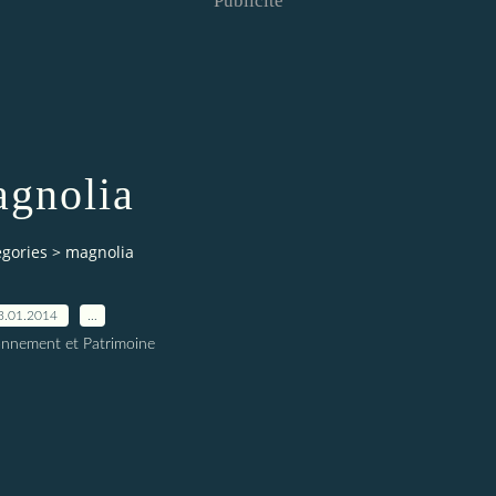
Publicité
gnolia
egories
>
magnolia
3.01.2014
…
onnement et Patrimoine