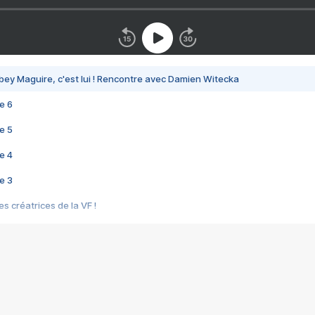
bey Maguire, c'est lui ! Rencontre avec Damien Witecka
e 6
e 5
e 4
e 3
s créatrices de la VF !
e 2
e 1
e Mektoub My Love arrive enfin ! Rencontre avec Shaïn Boumedine et Sal
i : après Toni en famille