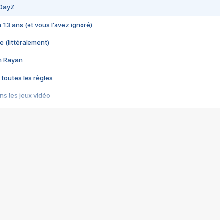
 DayZ
 a 13 ans (et vous l'avez ignoré)
e (littéralement)
im Rayan
 toutes les règles
s les jeux vidéo
us choquant de Rockstar ? - Le scandale BULLY
e plus moche de Steam
du RÊVE tourne au CAUCHEMAR
pendant 8 heures
it… à tort
umiliés par un jeu vidéo
ire - Final Fantasy 8