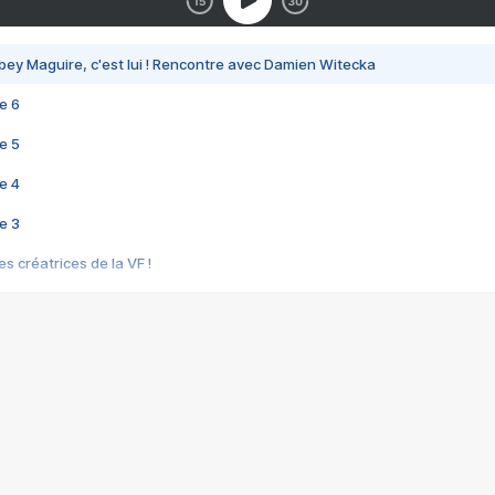
bey Maguire, c'est lui ! Rencontre avec Damien Witecka
e 6
e 5
e 4
e 3
s créatrices de la VF !
e 2
e 1
e Mektoub My Love arrive enfin ! Rencontre avec Shaïn Boumedine et Sal
i : après Toni en famille
elle réalise le bouleversant Dites lui que je l'aime