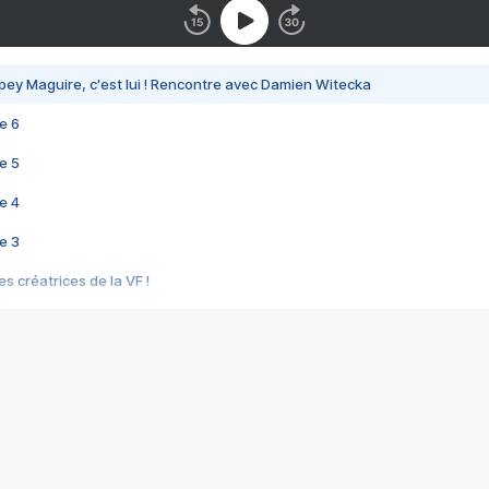
bey Maguire, c'est lui ! Rencontre avec Damien Witecka
e 6
e 5
e 4
e 3
s créatrices de la VF !
e 2
e 1
e Mektoub My Love arrive enfin ! Rencontre avec Shaïn Boumedine et Sal
i : après Toni en famille
elle réalise le bouleversant Dites lui que je l'aime