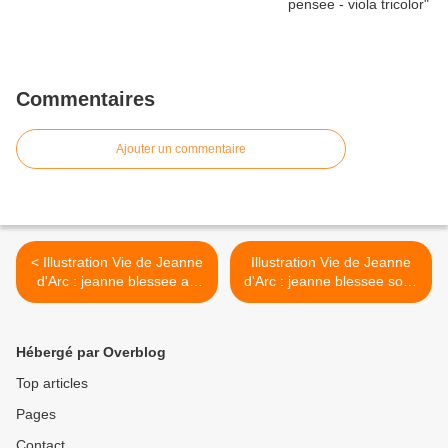
Commentaires
Ajouter un commentaire
< Illustration Vie de Jeanne
Illustration Vie de Jeanne
d'Arc : jeanne blessee au
d'Arc : jeanne blessee sous
siege de paris - gravure
paris - bas-relief de vital
moreau le jeune
dubray >
Hébergé par Overblog
Top articles
Pages
Contact