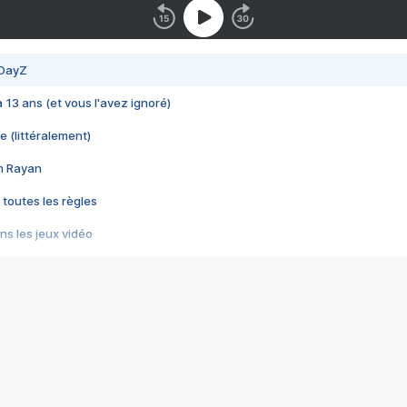
 DayZ
 a 13 ans (et vous l'avez ignoré)
e (littéralement)
im Rayan
 toutes les règles
s les jeux vidéo
us choquant de Rockstar ? - Le scandale BULLY
e plus moche de Steam
du RÊVE tourne au CAUCHEMAR
pendant 8 heures
it… à tort