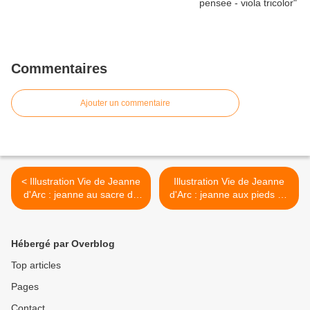
Commentaires
Ajouter un commentaire
< Illustration Vie de Jeanne
Illustration Vie de Jeanne
d'Arc : jeanne au sacre de
d'Arc : jeanne aux pieds du
charles VII a reims - eau-
roi a chinon >
forte de bida
Hébergé par Overblog
Top articles
Pages
Contact