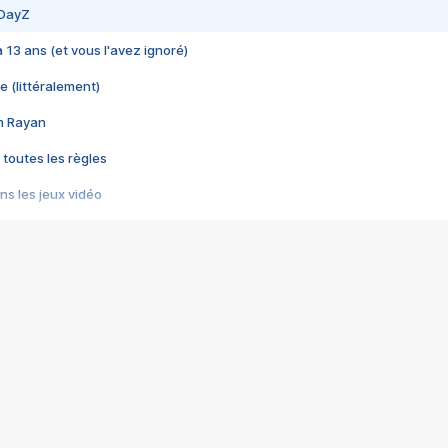
 DayZ
 a 13 ans (et vous l'avez ignoré)
e (littéralement)
im Rayan
 toutes les règles
s les jeux vidéo
us choquant de Rockstar ? - Le scandale BULLY
e plus moche de Steam
du RÊVE tourne au CAUCHEMAR
pendant 8 heures
it… à tort
umiliés par un jeu vidéo
ire - Final Fantasy 8