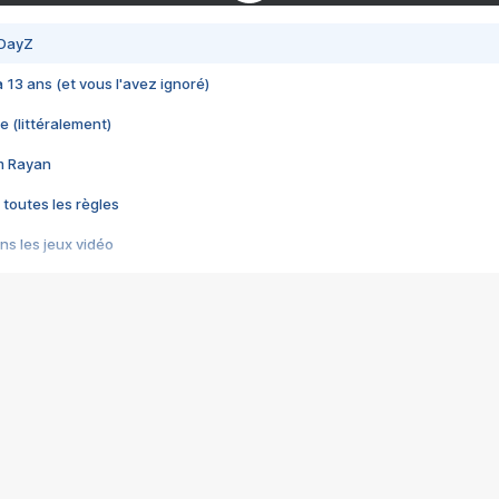
 DayZ
 a 13 ans (et vous l'avez ignoré)
e (littéralement)
im Rayan
 toutes les règles
s les jeux vidéo
us choquant de Rockstar ? - Le scandale BULLY
e plus moche de Steam
du RÊVE tourne au CAUCHEMAR
pendant 8 heures
it… à tort
umiliés par un jeu vidéo