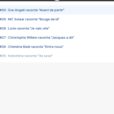
#30 : Eve Angeli raconte "Avant de partir"
#29 : MC Solaar raconte "Bouge de là"
28 : Lorie raconte "Je vais vite"
#27 : Christophe Willem raconte "Jacques a dit"
#26 : Chimène Badi raconte "Entre nous"
#25 : Indochine raconte "3e sexe"
#24 : Zaho raconte "C'est chelou"
#23 : Patrick Bruel raconte "Au café des délices"
#22 : Kyo raconte "Le chemin"
#21 : Nolwenn Leroy raconte "Cassé"
#20 : Patrick Hernandez raconte "Born to be alive"
#19 : Lorie raconte "Près de moi"