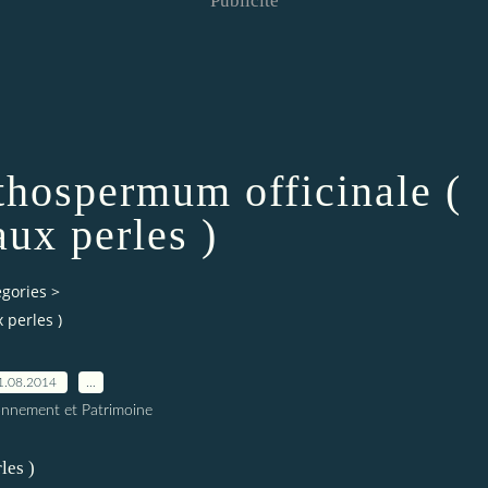
Publicité
ithospermum officinale (
aux perles )
egories
>
 perles )
1.08.2014
…
onnement et Patrimoine