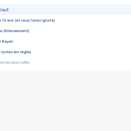
 DayZ
 a 13 ans (et vous l'avez ignoré)
e (littéralement)
im Rayan
 toutes les règles
s les jeux vidéo
us choquant de Rockstar ? - Le scandale BULLY
e plus moche de Steam
du RÊVE tourne au CAUCHEMAR
pendant 8 heures
it… à tort
umiliés par un jeu vidéo