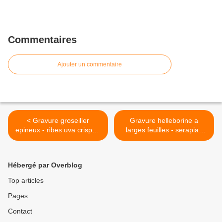
Commentaires
Ajouter un commentaire
< Gravure groseiller
Gravure helleborine a
epineux - ribes uva crispa (
larges feuilles - serapias
groseille a maquereaux )
latifolia >
Hébergé par Overblog
Top articles
Pages
Contact