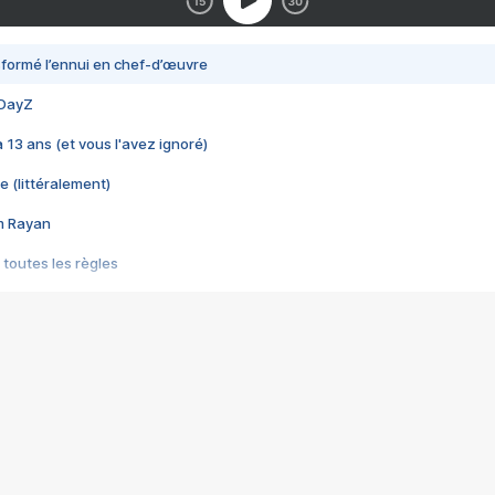
nsformé l’ennui en chef-d’œuvre
 DayZ
 a 13 ans (et vous l'avez ignoré)
e (littéralement)
im Rayan
 toutes les règles
s les jeux vidéo
us choquant de Rockstar ? - Le scandale BULLY
e plus moche de Steam
du RÊVE tourne au CAUCHEMAR
pendant 8 heures