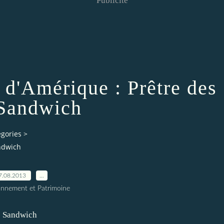
Publicité
 d'Amérique : Prêtre des
 Sandwich
egories
>
andwich
7.08.2013
…
onnement et Patrimoine