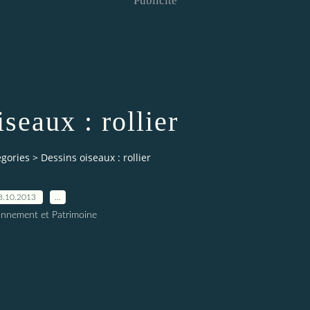
Publicité
seaux : rollier
egories
>
Dessins oiseaux : rollier
8.10.2013
…
onnement et Patrimoine