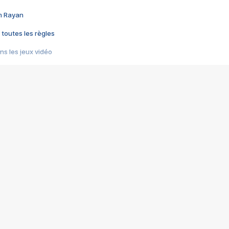
im Rayan
 toutes les règles
s les jeux vidéo
us choquant de Rockstar ? - Le scandale BULLY
e plus moche de Steam
du RÊVE tourne au CAUCHEMAR
pendant 8 heures
it… à tort
umiliés par un jeu vidéo
ire - Final Fantasy 8
ti un empire - Age of Empires
story DOFUS