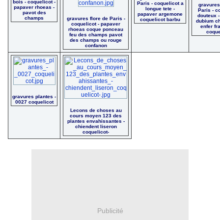
bois - coquelicot -
Paris - coquelicot a
gravures
papaver rhoeas -
longue tete -
Paris - c
pavot des
papaver argemone
douteux 
champs
gravures flore de Paris -
coquelicot barbu
dubium ch
coquelicot - papaver
enfer fr
rhoeas coque ponceau
coque
feu des champs pavot
des champs ou rouge
confanon
gravures plantes -
0027 coquelicot
Lecons de choses au
cours moyen 123 des
plantes envahissantes -
chiendent liseron
coquelicot-
Publicité