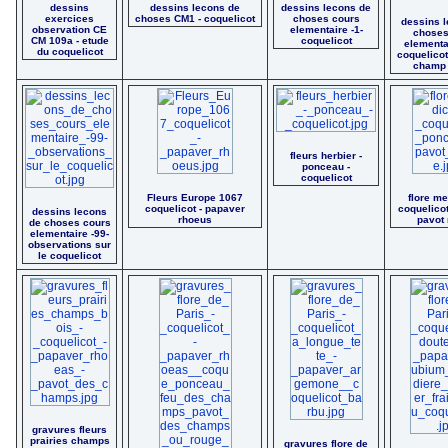
dessins
dessins lecons de
dessins lecons de
exercices
choses CM1 - coquelicot
choses cours
dessins 
observation CE
elementaire -1-
choses
CM 109a - etude
coquelicot
elementa
du coquelicot
coquelico
champ 
fleurs herbier -
ponceau -
coquelicot
Fleurs Europe 1067
flore me
coquelicot - papaver
coquelico
dessins lecons
rhoeus
pavot
de choses cours
elementaire -99-
observations sur
le coquelicot
gravures fleurs
prairies champs
gravures flore de