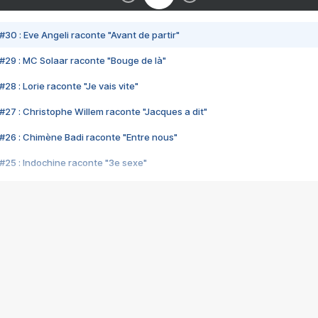
#30 : Eve Angeli raconte "Avant de partir"
#29 : MC Solaar raconte "Bouge de là"
28 : Lorie raconte "Je vais vite"
#27 : Christophe Willem raconte "Jacques a dit"
#26 : Chimène Badi raconte "Entre nous"
#25 : Indochine raconte "3e sexe"
#24 : Zaho raconte "C'est chelou"
#23 : Patrick Bruel raconte "Au café des délices"
#22 : Kyo raconte "Le chemin"
#21 : Nolwenn Leroy raconte "Cassé"
#20 : Patrick Hernandez raconte "Born to be alive"
#19 : Lorie raconte "Près de moi"