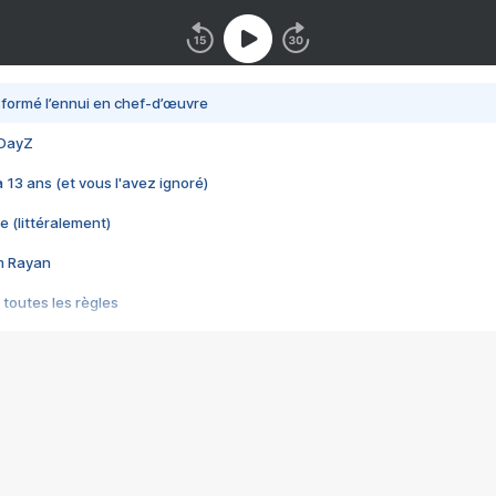
nsformé l’ennui en chef-d’œuvre
 DayZ
 a 13 ans (et vous l'avez ignoré)
e (littéralement)
im Rayan
 toutes les règles
s les jeux vidéo
us choquant de Rockstar ? - Le scandale BULLY
e plus moche de Steam
du RÊVE tourne au CAUCHEMAR