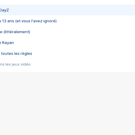
 DayZ
 a 13 ans (et vous l'avez ignoré)
e (littéralement)
im Rayan
 toutes les règles
s les jeux vidéo
us choquant de Rockstar ? - Le scandale BULLY
e plus moche de Steam
du RÊVE tourne au CAUCHEMAR
pendant 8 heures
it… à tort
umiliés par un jeu vidéo